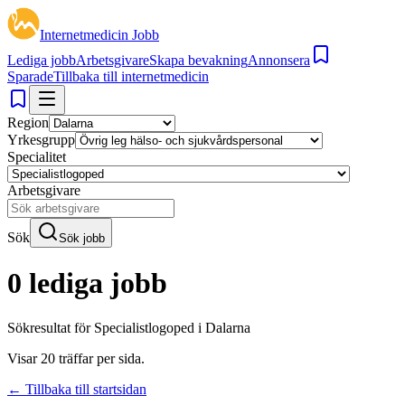
Internetmedicin Jobb
Lediga jobb
Arbetsgivare
Skapa bevakning
Annonsera
Sparade
Tillbaka till internetmedicin
Region
Yrkesgrupp
Specialitet
Arbetsgivare
Sök
Sök jobb
0 lediga jobb
Sökresultat för
Specialistlogoped i Dalarna
Visar
20
träffar per sida.
← Tillbaka till startsidan