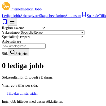
Internetmedicin Jobb
Lediga jobb
Arbetsgivare
Skapa bevakning
Annonsera
Sparade
Tillb
Region
Yrkesgrupp
Specialitet
Arbetsgivare
Sök
Sök jobb
0 lediga jobb
Sökresultat för
Ortopedi i Dalarna
Visar
20
träffar per sida.
← Tillbaka till startsidan
Inga jobb hittades med dessa sökkriterier.