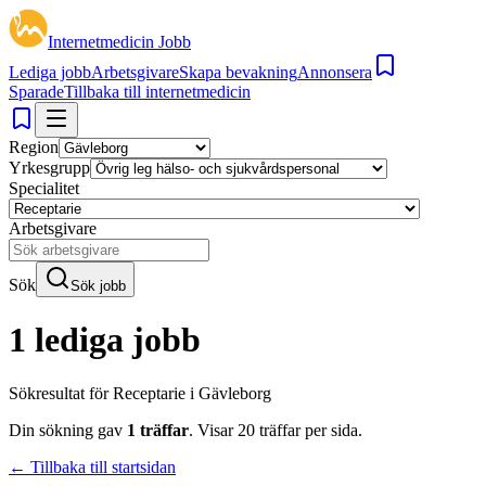
Internetmedicin Jobb
Lediga jobb
Arbetsgivare
Skapa bevakning
Annonsera
Sparade
Tillbaka till internetmedicin
Region
Yrkesgrupp
Specialitet
Arbetsgivare
Sök
Sök jobb
1 lediga jobb
Sökresultat för
Receptarie i Gävleborg
Din sökning gav
1
träffar
.
Visar
20
träffar per sida.
← Tillbaka till startsidan