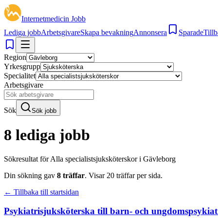
Internetmedicin Jobb
Lediga jobb
Arbetsgivare
Skapa bevakning
Annonsera
Sparade
Tillb
Region
Yrkesgrupp
Specialitet
Arbetsgivare
Sök
Sök jobb
8 lediga jobb
Sökresultat för
Alla specialistsjuksköterskor i Gävleborg
Din sökning gav
8
träffar
.
Visar
20
träffar per sida.
← Tillbaka till startsidan
Psykiatrisjuksköterska till barn- och ungdomspsykiat