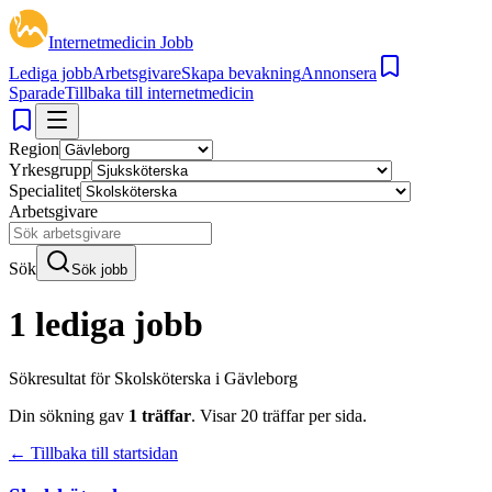
Internetmedicin Jobb
Lediga jobb
Arbetsgivare
Skapa bevakning
Annonsera
Sparade
Tillbaka till internetmedicin
Region
Yrkesgrupp
Specialitet
Arbetsgivare
Sök
Sök jobb
1 lediga jobb
Sökresultat för
Skolsköterska i Gävleborg
Din sökning gav
1
träffar
.
Visar
20
träffar per sida.
← Tillbaka till startsidan