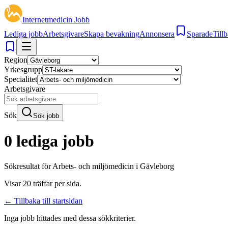
Internetmedicin Jobb
Lediga jobb
Arbetsgivare
Skapa bevakning
Annonsera
Sparade
Tillb
Region
Yrkesgrupp
Specialitet
Arbetsgivare
Sök
Sök jobb
0 lediga jobb
Sökresultat för
Arbets- och miljömedicin i Gävleborg
Visar
20
träffar per sida.
← Tillbaka till startsidan
Inga jobb hittades med dessa sökkriterier.