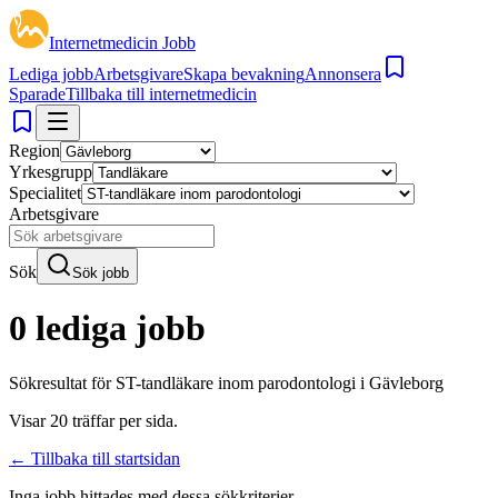
Internetmedicin Jobb
Lediga jobb
Arbetsgivare
Skapa bevakning
Annonsera
Sparade
Tillbaka till internetmedicin
Region
Yrkesgrupp
Specialitet
Arbetsgivare
Sök
Sök jobb
0 lediga jobb
Sökresultat för
ST-tandläkare inom parodontologi i Gävleborg
Visar
20
träffar per sida.
← Tillbaka till startsidan
Inga jobb hittades med dessa sökkriterier.