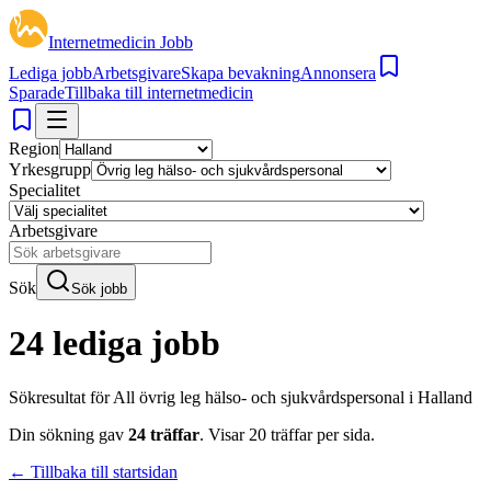
Internetmedicin Jobb
Lediga jobb
Arbetsgivare
Skapa bevakning
Annonsera
Sparade
Tillbaka till internetmedicin
Region
Yrkesgrupp
Specialitet
Arbetsgivare
Sök
Sök jobb
24 lediga jobb
Sökresultat för
All övrig leg hälso- och sjukvårdspersonal i Halland
Din sökning gav
24
träffar
.
Visar
20
träffar per sida.
← Tillbaka till startsidan