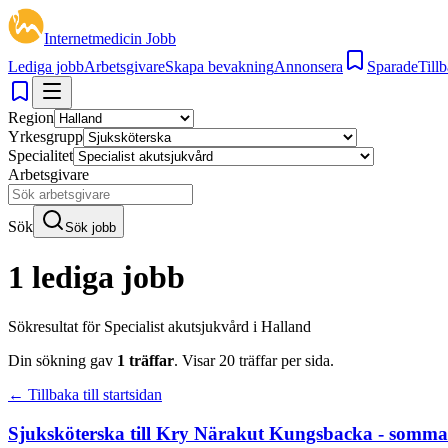
Internetmedicin Jobb
Lediga jobb
Arbetsgivare
Skapa bevakning
Annonsera
Sparade
Tillb
Region
Yrkesgrupp
Specialitet
Arbetsgivare
Sök
Sök jobb
1 lediga jobb
Sökresultat för
Specialist akutsjukvård i Halland
Din sökning gav
1
träffar
.
Visar
20
träffar per sida.
← Tillbaka till startsidan
Sjuksköterska till Kry Närakut Kungsbacka - somma