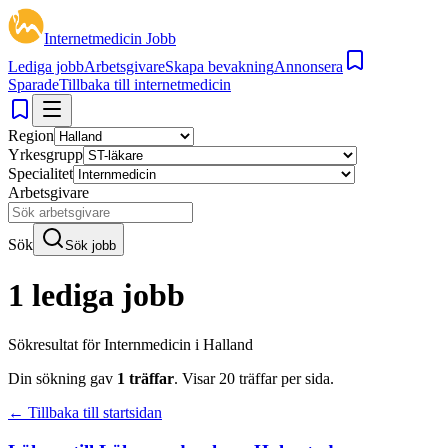
Internetmedicin Jobb
Lediga jobb
Arbetsgivare
Skapa bevakning
Annonsera
Sparade
Tillbaka till internetmedicin
Region
Yrkesgrupp
Specialitet
Arbetsgivare
Sök
Sök jobb
1 lediga jobb
Sökresultat för
Internmedicin i Halland
Din sökning gav
1
träffar
.
Visar
20
träffar per sida.
← Tillbaka till startsidan