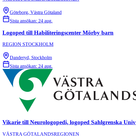
Göteborg, Västra Götaland
Sista ansökan:
24 aug.
Logoped till Habiliteringscenter Mörby barn
REGION STOCKHOLM
Danderyd, Stockholm
Sista ansökan:
24 aug.
Vikarie till Neurologopedi, logoped Sahlgrenska Unive
VÄSTRA GÖTALANDSREGIONEN