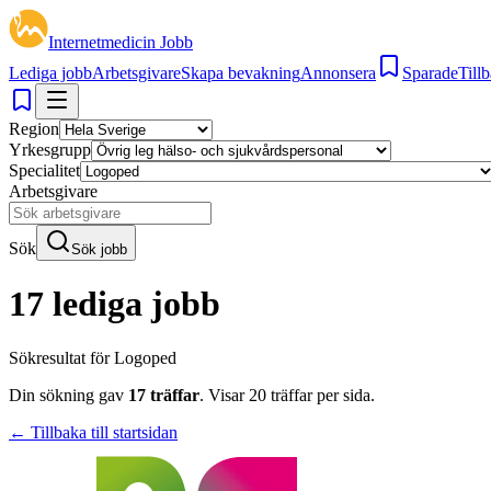
Internetmedicin Jobb
Lediga jobb
Arbetsgivare
Skapa bevakning
Annonsera
Sparade
Tillb
Region
Yrkesgrupp
Specialitet
Arbetsgivare
Sök
Sök jobb
17 lediga jobb
Sökresultat för
Logoped
Din sökning gav
17
träffar
.
Visar
20
träffar per sida.
← Tillbaka till startsidan