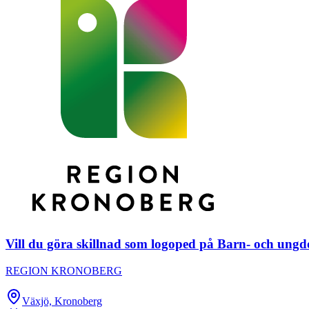
Vill du göra skillnad som logoped på Barn- och ungd
REGION KRONOBERG
Växjö, Kronoberg