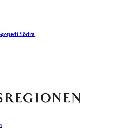
ogopedi Södra
m