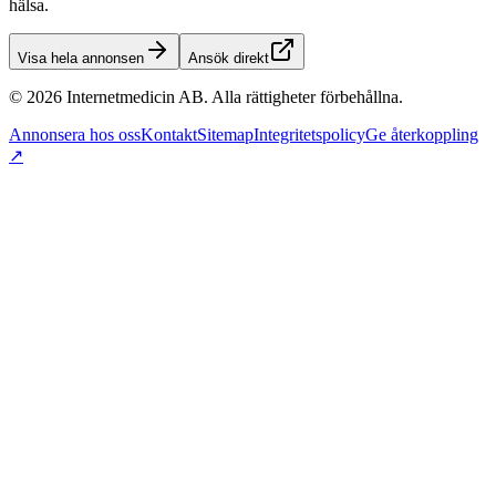
hälsa.
Visa hela annonsen
Ansök direkt
©
2026
Internetmedicin AB. Alla rättigheter förbehållna.
Annonsera hos oss
Kontakt
Sitemap
Integritetspolicy
Ge återkoppling
↗