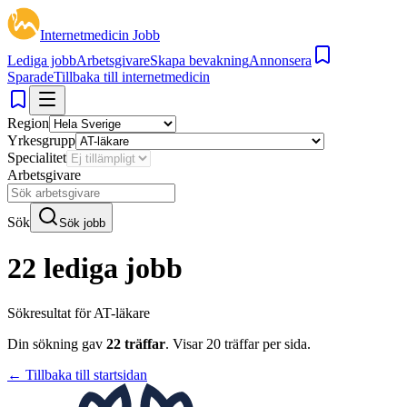
Internetmedicin Jobb
Lediga jobb
Arbetsgivare
Skapa bevakning
Annonsera
Sparade
Tillbaka till internetmedicin
Region
Yrkesgrupp
Specialitet
Arbetsgivare
Sök
Sök jobb
22 lediga jobb
Sökresultat för
AT-läkare
Din sökning gav
22
träffar
.
Visar
20
träffar per sida.
← Tillbaka till startsidan