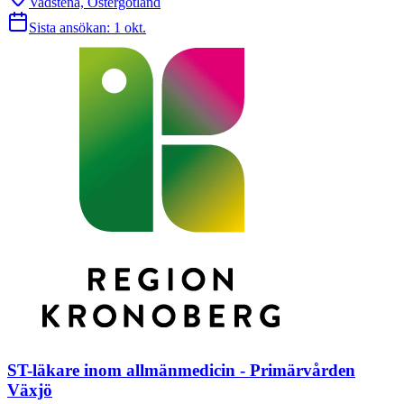
Vadstena, Östergötland
Sista ansökan:
1 okt.
ST-läkare inom allmänmedicin - Primärvården
Växjö