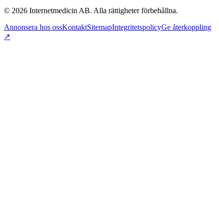
©
2026
Internetmedicin AB. Alla rättigheter förbehållna.
Annonsera hos oss
Kontakt
Sitemap
Integritetspolicy
Ge återkoppling
↗