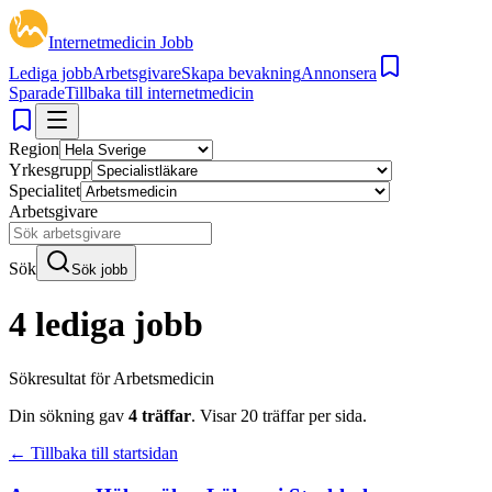
Internetmedicin Jobb
Lediga jobb
Arbetsgivare
Skapa bevakning
Annonsera
Sparade
Tillbaka till internetmedicin
Region
Yrkesgrupp
Specialitet
Arbetsgivare
Sök
Sök jobb
4 lediga jobb
Sökresultat för
Arbetsmedicin
Din sökning gav
4
träffar
.
Visar
20
träffar per sida.
← Tillbaka till startsidan