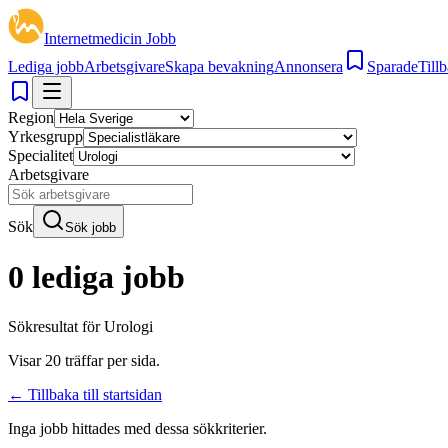
Internetmedicin Jobb
Lediga jobb
Arbetsgivare
Skapa bevakning
Annonsera
Sparade
Tillb
Region
Yrkesgrupp
Specialitet
Arbetsgivare
Sök
Sök jobb
0 lediga jobb
Sökresultat för
Urologi
Visar
20
träffar per sida.
← Tillbaka till startsidan
Inga jobb hittades med dessa sökkriterier.