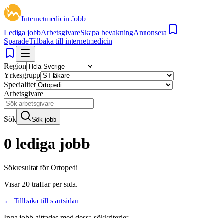
Internetmedicin Jobb
Lediga jobb
Arbetsgivare
Skapa bevakning
Annonsera
Sparade
Tillbaka till internetmedicin
Region
Yrkesgrupp
Specialitet
Arbetsgivare
Sök
Sök jobb
0 lediga jobb
Sökresultat för
Ortopedi
Visar
20
träffar per sida.
← Tillbaka till startsidan
Inga jobb hittades med dessa sökkriterier.