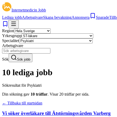
Internetmedicin Jobb
Lediga jobb
Arbetsgivare
Skapa bevakning
Annonsera
Sparade
Tillb
Region
Yrkesgrupp
Specialitet
Arbetsgivare
Sök
Sök jobb
10 lediga jobb
Sökresultat för
Psykiatri
Din sökning gav
10
träffar
.
Visar
20
träffar per sida.
← Tillbaka till startsidan
Vi söker överläkare till Ätstörningsvården Varberg