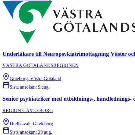
Underläkare till Neuropsykiatrimottagning Väster oc
VÄSTRA GÖTALANDSREGIONEN
Göteborg, Västra Götaland
Sista ansökan:
9 aug.
Senior psykiatriker med utbildnings-, handlednings-
REGION GÄVLEBORG
Hudiksvall, Gävleborg
Sista ansökan:
23 aug.