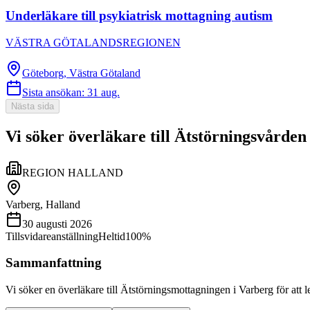
Underläkare till psykiatrisk mottagning autism
VÄSTRA GÖTALANDSREGIONEN
Göteborg, Västra Götaland
Sista ansökan:
31 aug.
Nästa sida
Vi söker överläkare till Ätstörningsvårde
REGION HALLAND
Varberg, Halland
30 augusti 2026
Tillsvidareanställning
Heltid
100%
Sammanfattning
Vi söker en överläkare till Ätstörningsmottagningen i Varberg för att