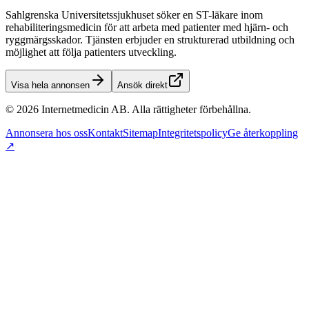
Sahlgrenska Universitetssjukhuset söker en ST-läkare inom
rehabiliteringsmedicin för att arbeta med patienter med hjärn- och
ryggmärgsskador. Tjänsten erbjuder en strukturerad utbildning och
möjlighet att följa patienters utveckling.
Visa hela annonsen
Ansök direkt
©
2026
Internetmedicin AB. Alla rättigheter förbehållna.
Annonsera hos oss
Kontakt
Sitemap
Integritetspolicy
Ge återkoppling
↗