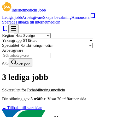
Internetmedicin Jobb
Lediga jobb
Arbetsgivare
Skapa bevakning
Annonsera
Sparade
Tillbaka till internetmedicin
Region
Yrkesgrupp
Specialitet
Arbetsgivare
Sök
Sök jobb
3 lediga jobb
Sökresultat för
Rehabiliteringsmedicin
Din sökning gav
3
träffar
.
Visar
20
träffar per sida.
← Tillbaka till startsidan