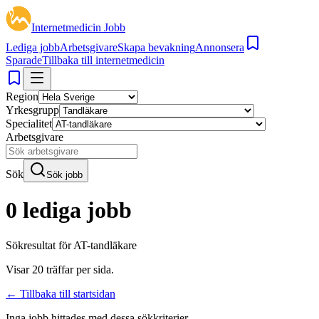
Internetmedicin Jobb
Lediga jobb
Arbetsgivare
Skapa bevakning
Annonsera
Sparade
Tillbaka till internetmedicin
Region
Yrkesgrupp
Specialitet
Arbetsgivare
Sök
Sök jobb
0 lediga jobb
Sökresultat för
AT-tandläkare
Visar
20
träffar per sida.
← Tillbaka till startsidan
Inga jobb hittades med dessa sökkriterier.