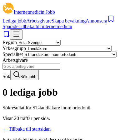
Internetmedicin Jobb
Lediga jobb
Arbetsgivare
Skapa bevakning
Annonsera
Sparade
Tillbaka till internetmedicin
Region
Yrkesgrupp
Specialitet
Arbetsgivare
Sök
Sök jobb
0 lediga jobb
Sökresultat för
ST-tandläkare inom ortodonti
Visar
20
träffar per sida.
← Tillbaka till startsidan
Inga jobb hittades med dessa sökkriterier.