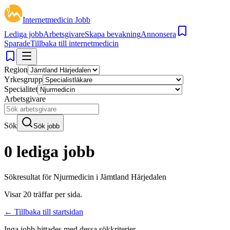
Internetmedicin Jobb
Lediga jobb
Arbetsgivare
Skapa bevakning
Annonsera
Sparade
Tillbaka till internetmedicin
Region
Yrkesgrupp
Specialitet
Arbetsgivare
Sök
Sök jobb
0 lediga jobb
Sökresultat för
Njurmedicin i Jämtland Härjedalen
Visar
20
träffar per sida.
← Tillbaka till startsidan
Inga jobb hittades med dessa sökkriterier.