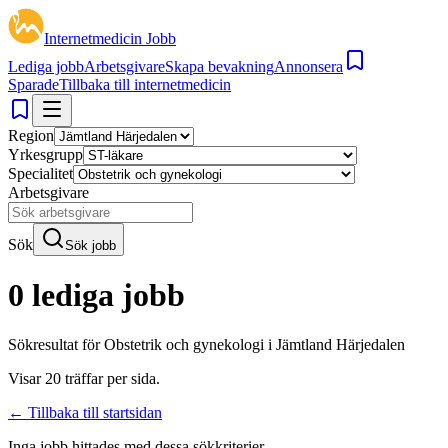
Internetmedicin Jobb
Lediga jobb
Arbetsgivare
Skapa bevakning
Annonsera
Sparade
Tillbaka till internetmedicin
Region
Yrkesgrupp
Specialitet
Arbetsgivare
Sök
Sök jobb
0 lediga jobb
Sökresultat för
Obstetrik och gynekologi i Jämtland Härjedalen
Visar
20
träffar per sida.
← Tillbaka till startsidan
Inga jobb hittades med dessa sökkriterier.