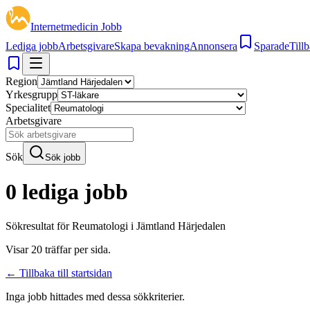
Internetmedicin Jobb
Lediga jobb
Arbetsgivare
Skapa bevakning
Annonsera
Sparade
Tillb
Region
Yrkesgrupp
Specialitet
Arbetsgivare
Sök
Sök jobb
0 lediga jobb
Sökresultat för
Reumatologi i Jämtland Härjedalen
Visar
20
träffar per sida.
← Tillbaka till startsidan
Inga jobb hittades med dessa sökkriterier.