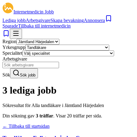
Internetmedicin Jobb
Lediga jobb
Arbetsgivare
Skapa bevakning
Annonsera
Sparade
Tillbaka till internetmedicin
Region
Yrkesgrupp
Specialitet
Arbetsgivare
Sök
Sök jobb
3 lediga jobb
Sökresultat för
Alla tandläkare i Jämtland Härjedalen
Din sökning gav
3
träffar
.
Visar
20
träffar per sida.
← Tillbaka till startsidan