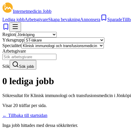
Internetmedicin Jobb
Lediga jobb
Arbetsgivare
Skapa bevakning
Annonsera
Sparade
Tillb
Region
Yrkesgrupp
Specialitet
Arbetsgivare
Sök
Sök jobb
0 lediga jobb
Sökresultat för
Klinisk immunologi och transfusionsmedicin i Jönköp
Visar
20
träffar per sida.
← Tillbaka till startsidan
Inga jobb hittades med dessa sökkriterier.