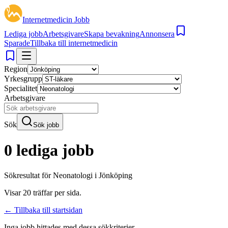
Internetmedicin Jobb
Lediga jobb
Arbetsgivare
Skapa bevakning
Annonsera
Sparade
Tillbaka till internetmedicin
Region
Yrkesgrupp
Specialitet
Arbetsgivare
Sök
Sök jobb
0 lediga jobb
Sökresultat för
Neonatologi i Jönköping
Visar
20
träffar per sida.
← Tillbaka till startsidan
Inga jobb hittades med dessa sökkriterier.