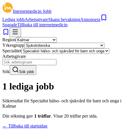
Internetmedicin Jobb
Lediga jobb
Arbetsgivare
Skapa bevakning
Annonsera
Sparade
Tillbaka till internetmedicin
Region
Yrkesgrupp
Specialitet
Arbetsgivare
Sök
Sök jobb
1 lediga jobb
Sökresultat för
Specialist hälso- och sjukvård för barn och unga i
Kalmar
Din sökning gav
1
träffar
.
Visar
20
träffar per sida.
← Tillbaka till startsidan