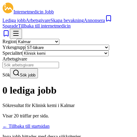
Internetmedicin Jobb
Lediga jobb
Arbetsgivare
Skapa bevakning
Annonsera
Sparade
Tillbaka till internetmedicin
Region
Yrkesgrupp
Specialitet
Arbetsgivare
Sök
Sök jobb
0 lediga jobb
Sökresultat för
Klinisk kemi i Kalmar
Visar
20
träffar per sida.
← Tillbaka till startsidan
Inga jobb hittades med dessa sökkriterier.