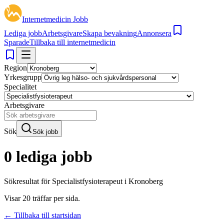
Internetmedicin Jobb
Lediga jobb
Arbetsgivare
Skapa bevakning
Annonsera
Sparade
Tillbaka till internetmedicin
Region
Yrkesgrupp
Specialitet
Arbetsgivare
Sök
Sök jobb
0 lediga jobb
Sökresultat för
Specialistfysioterapeut i Kronoberg
Visar
20
träffar per sida.
← Tillbaka till startsidan