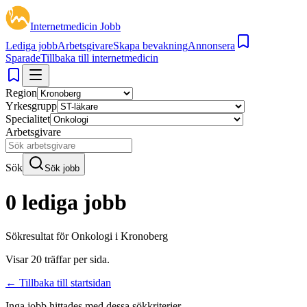
Internetmedicin Jobb
Lediga jobb
Arbetsgivare
Skapa bevakning
Annonsera
Sparade
Tillbaka till internetmedicin
Region
Yrkesgrupp
Specialitet
Arbetsgivare
Sök
Sök jobb
0 lediga jobb
Sökresultat för
Onkologi i Kronoberg
Visar
20
träffar per sida.
← Tillbaka till startsidan
Inga jobb hittades med dessa sökkriterier.