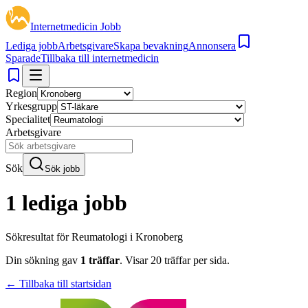
Internetmedicin Jobb
Lediga jobb
Arbetsgivare
Skapa bevakning
Annonsera
Sparade
Tillbaka till internetmedicin
Region
Yrkesgrupp
Specialitet
Arbetsgivare
Sök
Sök jobb
1 lediga jobb
Sökresultat för
Reumatologi i Kronoberg
Din sökning gav
1
träffar
.
Visar
20
träffar per sida.
← Tillbaka till startsidan