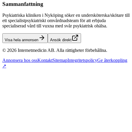
Sammanfattning
Psykiatriska kliniken i Nyköping söker en undersköterska/skötare till
ett specialistpsykiatriskt omvårdnadsteam för att erbjuda
specialiserad vård till vuxna med svår psykiatrisk ohälsa.
Visa hela annonsen
Ansök direkt
©
2026
Internetmedicin AB. Alla rättigheter förbehållna.
Annonsera hos oss
Kontakt
Sitemap
Integritetspolicy
Ge återkoppling
↗