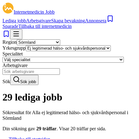
Internetmedicin Jobb
Lediga jobb
Arbetsgivare
Skapa bevakning
Annonsera
Sparade
Tillbaka till internetmedicin
Region
Yrkesgrupp
Specialitet
Arbetsgivare
Sök
Sök jobb
29 lediga jobb
Sökresultat för
Alla ej legitimerad hälso- och sjukvårdspersonal i
Sörmland
Din sökning gav
29
träffar
.
Visar
20
träffar per sida.