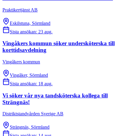
Praktikertjänst AB
Eskilstuna, Sörmland
Sista ansökan:
23 aug.
Vingåkers kommun söker undersköterska till
korttidsavdelning
Vingåkers kommun
Vingåker, Sörmland
Sista ansökan:
18 aug.
Vi söker vår nya tandsköterska kollega till
Strängnäs!
Distriktstandvården Sverige AB
Strängnäs, Sörmland
Sista ansökan:
14 aug.