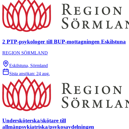
2 PTP-psykologer till BUP-mottagningen Eskilstuna
REGION SÖRMLAND
Eskilstuna, Sörmland
Sista ansökan:
24 aug.
Undersköterska/skötare till
allmänpsykiatriska/psykosavdelningen