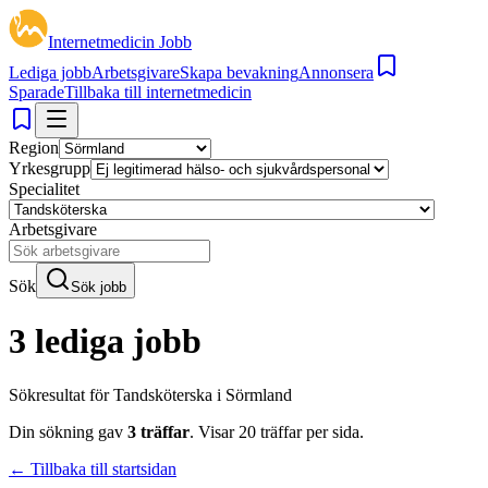
Internetmedicin Jobb
Lediga jobb
Arbetsgivare
Skapa bevakning
Annonsera
Sparade
Tillbaka till internetmedicin
Region
Yrkesgrupp
Specialitet
Arbetsgivare
Sök
Sök jobb
3 lediga jobb
Sökresultat för
Tandsköterska i Sörmland
Din sökning gav
3
träffar
.
Visar
20
träffar per sida.
← Tillbaka till startsidan