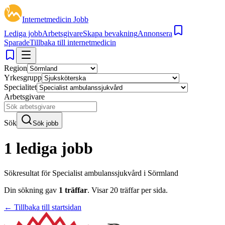
Internetmedicin Jobb
Lediga jobb
Arbetsgivare
Skapa bevakning
Annonsera
Sparade
Tillbaka till internetmedicin
Region
Yrkesgrupp
Specialitet
Arbetsgivare
Sök
Sök jobb
1 lediga jobb
Sökresultat för
Specialist ambulanssjukvård i Sörmland
Din sökning gav
1
träffar
.
Visar
20
träffar per sida.
← Tillbaka till startsidan