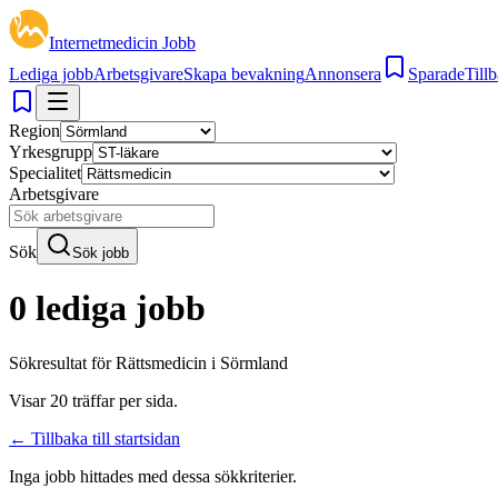
Internetmedicin Jobb
Lediga jobb
Arbetsgivare
Skapa bevakning
Annonsera
Sparade
Tillb
Region
Yrkesgrupp
Specialitet
Arbetsgivare
Sök
Sök jobb
0 lediga jobb
Sökresultat för
Rättsmedicin i Sörmland
Visar
20
träffar per sida.
← Tillbaka till startsidan
Inga jobb hittades med dessa sökkriterier.