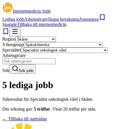
Internetmedicin Jobb
Lediga jobb
Arbetsgivare
Skapa bevakning
Annonsera
Sparade
Tillbaka till internetmedicin
Region
Yrkesgrupp
Specialitet
Arbetsgivare
Sök
Sök jobb
5 lediga jobb
Sökresultat för
Specialist onkologisk vård i Skåne
Din sökning gav
5
träffar
.
Visar
20
träffar per sida.
← Tillbaka till startsidan