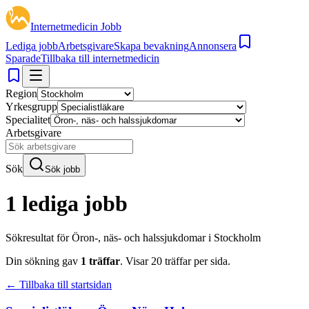
Internetmedicin Jobb
Lediga jobb
Arbetsgivare
Skapa bevakning
Annonsera
Sparade
Tillbaka till internetmedicin
Region
Yrkesgrupp
Specialitet
Arbetsgivare
Sök
Sök jobb
1 lediga jobb
Sökresultat för
Öron-, näs- och halssjukdomar i Stockholm
Din sökning gav
1
träffar
.
Visar
20
träffar per sida.
← Tillbaka till startsidan