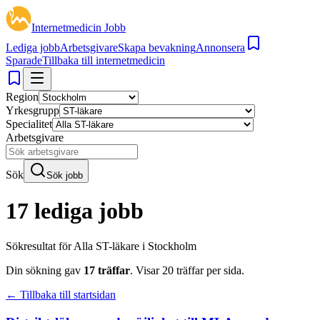
Internetmedicin Jobb
Lediga jobb
Arbetsgivare
Skapa bevakning
Annonsera
Sparade
Tillbaka till internetmedicin
Region
Yrkesgrupp
Specialitet
Arbetsgivare
Sök
Sök jobb
17 lediga jobb
Sökresultat för
Alla ST-läkare i Stockholm
Din sökning gav
17
träffar
.
Visar
20
träffar per sida.
← Tillbaka till startsidan