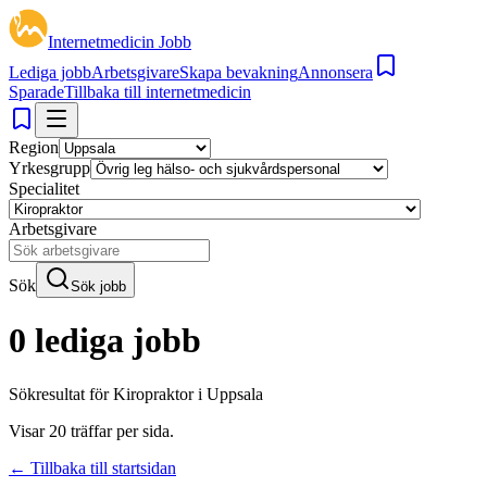
Internetmedicin Jobb
Lediga jobb
Arbetsgivare
Skapa bevakning
Annonsera
Sparade
Tillbaka till internetmedicin
Region
Yrkesgrupp
Specialitet
Arbetsgivare
Sök
Sök jobb
0 lediga jobb
Sökresultat för
Kiropraktor i Uppsala
Visar
20
träffar per sida.
← Tillbaka till startsidan