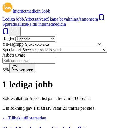
Internetmedicin Jobb
Lediga jobb
Arbetsgivare
Skapa bevakning
Annonsera
Sparade
Tillbaka till internetmedicin
Region
Yrkesgrupp
Specialitet
Arbetsgivare
Sök
Sök jobb
1 lediga jobb
Sökresultat för
Specialist palliativ vård i Uppsala
Din sökning gav
1
träffar
.
Visar
20
träffar per sida.
← Tillbaka till startsidan