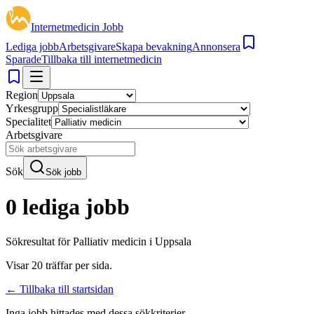
Internetmedicin Jobb
Lediga jobb
Arbetsgivare
Skapa bevakning
Annonsera
Sparade
Tillbaka till internetmedicin
Region
Yrkesgrupp
Specialitet
Arbetsgivare
Sök
Sök jobb
0 lediga jobb
Sökresultat för
Palliativ medicin i Uppsala
Visar
20
träffar per sida.
← Tillbaka till startsidan
Inga jobb hittades med dessa sökkriterier.