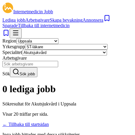
Internetmedicin Jobb
Lediga jobb
Arbetsgivare
Skapa bevakning
Annonsera
Sparade
Tillbaka till internetmedicin
Region
Yrkesgrupp
Specialitet
Arbetsgivare
Sök
Sök jobb
0 lediga jobb
Sökresultat för
Akutsjukvård i Uppsala
Visar
20
träffar per sida.
← Tillbaka till startsidan
Inga jobb hittades med dessa sökkriterier.