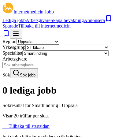
Internetmedicin Jobb
Lediga jobb
Arbetsgivare
Skapa bevakning
Annonsera
Sparade
Tillbaka till internetmedicin
Region
Yrkesgrupp
Specialitet
Arbetsgivare
Sök
Sök jobb
0 lediga jobb
Sökresultat för
Smärtlindring i Uppsala
Visar
20
träffar per sida.
← Tillbaka till startsidan
Inga jobb hittades med dessa sökkriterier.