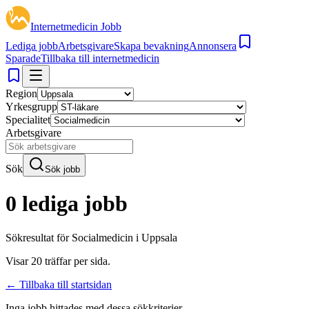
Internetmedicin Jobb
Lediga jobb
Arbetsgivare
Skapa bevakning
Annonsera
Sparade
Tillbaka till internetmedicin
Region
Yrkesgrupp
Specialitet
Arbetsgivare
Sök
Sök jobb
0 lediga jobb
Sökresultat för
Socialmedicin i Uppsala
Visar
20
träffar per sida.
← Tillbaka till startsidan
Inga jobb hittades med dessa sökkriterier.