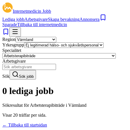
Internetmedicin Jobb
Lediga jobb
Arbetsgivare
Skapa bevakning
Annonsera
Sparade
Tillbaka till internetmedicin
Region
Yrkesgrupp
Specialitet
Arbetsgivare
Sök
Sök jobb
0 lediga jobb
Sökresultat för
Arbetsterapibiträde i Värmland
Visar
20
träffar per sida.
← Tillbaka till startsidan