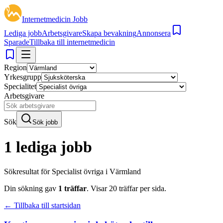
Internetmedicin Jobb
Lediga jobb
Arbetsgivare
Skapa bevakning
Annonsera
Sparade
Tillbaka till internetmedicin
Region
Yrkesgrupp
Specialitet
Arbetsgivare
Sök
Sök jobb
1 lediga jobb
Sökresultat för
Specialist övriga i Värmland
Din sökning gav
1
träffar
.
Visar
20
träffar per sida.
← Tillbaka till startsidan