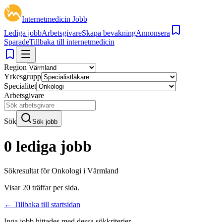
Internetmedicin Jobb
Lediga jobb
Arbetsgivare
Skapa bevakning
Annonsera
Sparade
Tillbaka till internetmedicin
Region
Yrkesgrupp
Specialitet
Arbetsgivare
Sök
Sök jobb
0 lediga jobb
Sökresultat för
Onkologi i Värmland
Visar
20
träffar per sida.
← Tillbaka till startsidan
Inga jobb hittades med dessa sökkriterier.