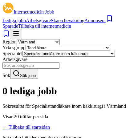
Internetmedicin Jobb
Lediga jobb
Arbetsgivare
Skapa bevakning
Annonsera
Sparade
Tillbaka till internetmedicin
Region
Yrkesgrupp
Specialitet
Arbetsgivare
Sök
Sök jobb
0 lediga jobb
Sökresultat för
Specialisttandläkare inom käkkirurgi i Värmland
Visar
20
träffar per sida.
← Tillbaka till startsidan
Inga jobb hittades med dessa sökkriterier.