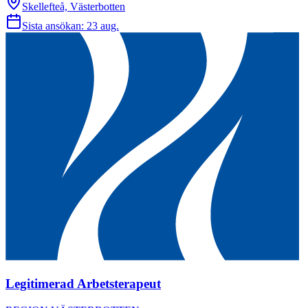
Skellefteå, Västerbotten
Sista ansökan:
23 aug.
Legitimerad Arbetsterapeut