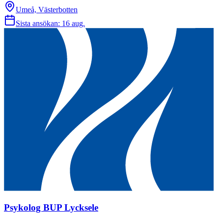
Umeå, Västerbotten
Sista ansökan:
16 aug.
Psykolog BUP Lycksele