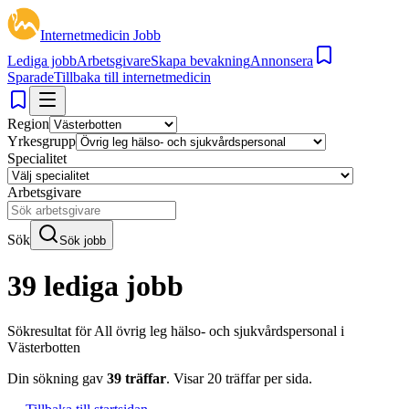
Internetmedicin Jobb
Lediga jobb
Arbetsgivare
Skapa bevakning
Annonsera
Sparade
Tillbaka till internetmedicin
Region
Yrkesgrupp
Specialitet
Arbetsgivare
Sök
Sök jobb
39 lediga jobb
Sökresultat för
All övrig leg hälso- och sjukvårdspersonal i
Västerbotten
Din sökning gav
39
träffar
.
Visar
20
träffar per sida.