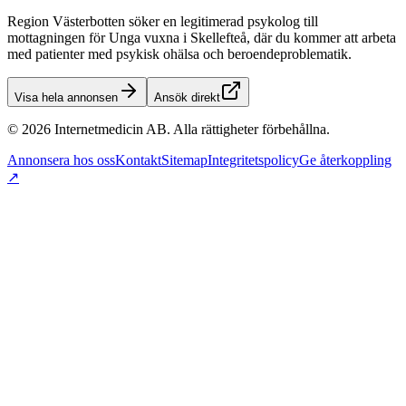
Region Västerbotten söker en legitimerad psykolog till
mottagningen för Unga vuxna i Skellefteå, där du kommer att arbeta
med patienter med psykisk ohälsa och beroendeproblematik.
Visa hela annonsen
Ansök direkt
©
2026
Internetmedicin AB. Alla rättigheter förbehållna.
Annonsera hos oss
Kontakt
Sitemap
Integritetspolicy
Ge återkoppling
↗