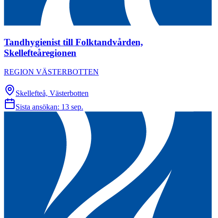
Tandhygienist till Folktandvården,
Skellefteåregionen
REGION VÄSTERBOTTEN
Skellefteå, Västerbotten
Sista ansökan:
13 sep.