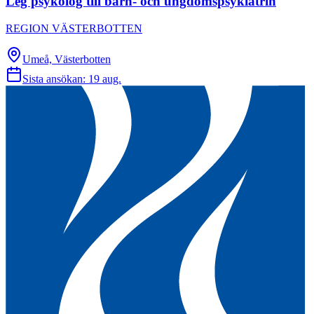
Leg psykolog till barn- och ungdomspsykiatrin
REGION VÄSTERBOTTEN
Umeå, Västerbotten
Sista ansökan:
19 aug.