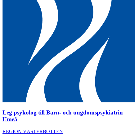
Leg psykolog till Barn- och ungdomspsykiatrin
Umeå
REGION VÄSTERBOTTEN