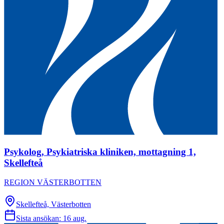
Psykolog, Psykiatriska kliniken, mottagning 1,
Skellefteå
REGION VÄSTERBOTTEN
Skellefteå, Västerbotten
Sista ansökan:
16 aug.