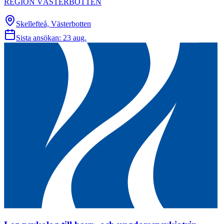
REGION VÄSTERBOTTEN
Skellefteå, Västerbotten
Sista ansökan:
23 aug.