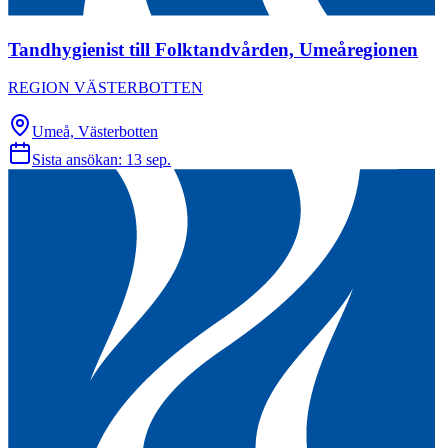
Tandhygienist till Folktandvården, Umeåregionen
REGION VÄSTERBOTTEN
Umeå, Västerbotten
Sista ansökan:
13 sep.