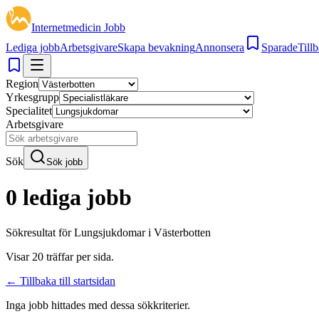
Internetmedicin Jobb
Lediga jobb
Arbetsgivare
Skapa bevakning
Annonsera
Sparade
Tillb
Region
Yrkesgrupp
Specialitet
Arbetsgivare
Sök
Sök jobb
0 lediga jobb
Sökresultat för
Lungsjukdomar i Västerbotten
Visar
20
träffar per sida.
← Tillbaka till startsidan
Inga jobb hittades med dessa sökkriterier.