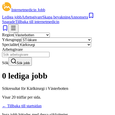
Internetmedicin Jobb
Lediga jobb
Arbetsgivare
Skapa bevakning
Annonsera
Sparade
Tillbaka till internetmedicin
Region
Yrkesgrupp
Specialitet
Arbetsgivare
Sök
Sök jobb
0 lediga jobb
Sökresultat för
Kärlkirurgi i Västerbotten
Visar
20
träffar per sida.
← Tillbaka till startsidan
Inga jobb hittades med dessa sökkriterier.